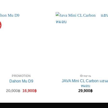
%
PROMOTION
จักรยาน
JAVA Mini CL Carbon แฮนด
Dahon Mu D9
หมอบ
Original
Current
20,900
฿
16,900
฿
29,900
฿
price
price
was:
is:
20,900฿.
16,900฿.