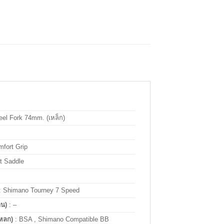
eel Fork 74mm. (เหล็ก)
mfort Grip
t Saddle
: Shimano Tourney 7 Speed
าน)
:
–
หลก)
: BSA , Shimano Compatible BB