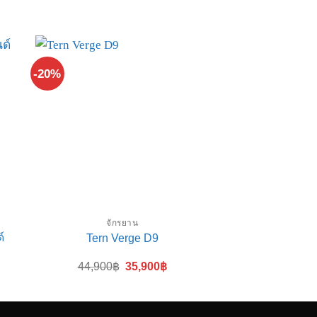
-20%
จักรยาน
จักร
์
Tern Verge D9
Dahon M
Original
Current
44,900
฿
35,900
฿
46,9
price
price
was:
is:
44,900฿.
35,900฿.