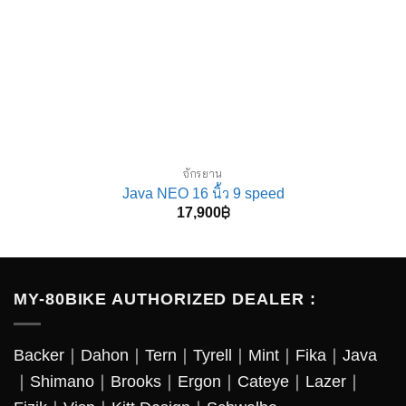
จักรยาน
Java NEO 16 นิ้ว 9 speed
17,900
฿
MY-80BIKE AUTHORIZED DEALER :
Backer
｜
Dahon
｜
Tern
｜
Tyrell
｜
Mint
｜
Fika
｜
Java
｜
Shimano
｜
Brooks
｜
Ergon
｜
Cateye
｜
Lazer
｜