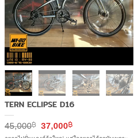
TERN ECLIPSE D16
Original
Current
45,000
฿
37,000
฿
price
price