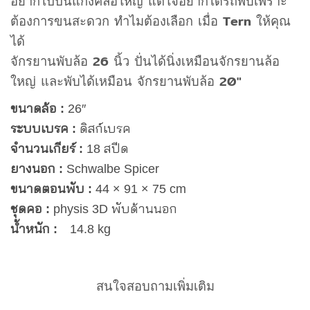
อยากไปปั่นแกงค์ล้อใหญ่ แต่ใจอยากได้รถพับเพราะ
was:
is:
ต้องการขนสะดวก ทำไมต้องเลือก เมื่อ Tern ให้คุณ
45,000฿.
37,000฿.
ได้
จักรยานพับล้อ 26 นิ้ว ปั่นได้นิ่งเหมือนจักรยานล้อ
ใหญ่ และพับได้เหมือน จักรยานพับล้อ 20″
ขนาดล้อ :
26″
ระบบเบรค :
ดิสก์เบรค
จำนวนเกียร์ :
18 สปีด
ยางนอก :
Schwalbe Spicer
ขนาดตอนพับ :
44 × 91 × 75 cm
ชุดคอ :
physis 3D พับด้านนอก
น้ำหนัก :
14.8 kg
สนใจสอบถามเพิ่มเติม