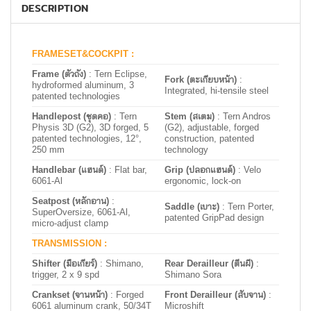
DESCRIPTION
FRAMESET&COCKPIT :
Frame (ตัวถัง)
: Tern Eclipse,
Fork (ตะเกียบหน้า)
:
hydroformed aluminum, 3
Integrated, hi-tensile steel
patented technologies
Handlepost (ชุดคอ)
: Tern
Stem (สเตม)
: Tern Andros
Physis 3D (G2), 3D forged, 5
(G2), adjustable, forged
patented technologies, 12°,
construction, patented
250 mm
technology
Handlebar (แฮนด์)
: Flat bar,
Grip (ปลอกแฮนด์)
: Velo
6061-Al
ergonomic, lock-on
Seatpost (หลักอาน)
:
Saddle (เบาะ)
: Tern Porter,
SuperOversize, 6061-Al,
patented GripPad design
micro-adjust clamp
TRANSMISSION :
Shifter (มือเกียร์)
: Shimano,
Rear Derailleur (ตีนผี)
:
trigger, 2 x 9 spd
Shimano Sora
Crankset (จานหน้า)
: Forged
Front Derailleur (สับจาน)
:
6061 aluminum crank, 50/34T
Microshift