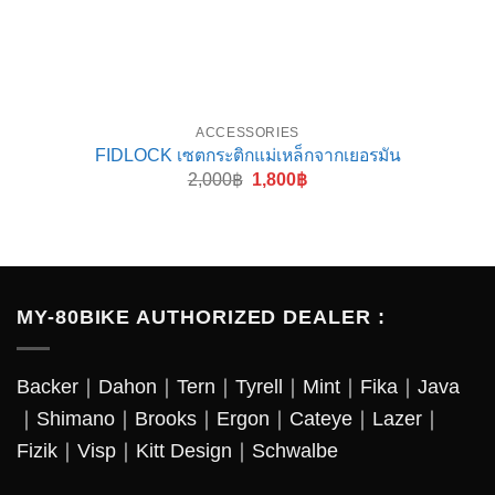
ACCESSORIES
FIDLOCK เซตกระติกแม่เหล็กจากเยอรมัน
Original
Current
2,000
฿
1,800
฿
price
price
was:
is:
2,000฿.
1,800฿.
MY-80BIKE AUTHORIZED DEALER :
Backer
｜
Dahon
｜
Tern
｜
Tyrell
｜
Mint
｜
Fika
｜
Java
｜
Shimano
｜
Brooks
｜
Ergon
｜
Cateye
｜
Lazer
｜
Fizik｜Visp｜Kitt Design｜
Schwalbe