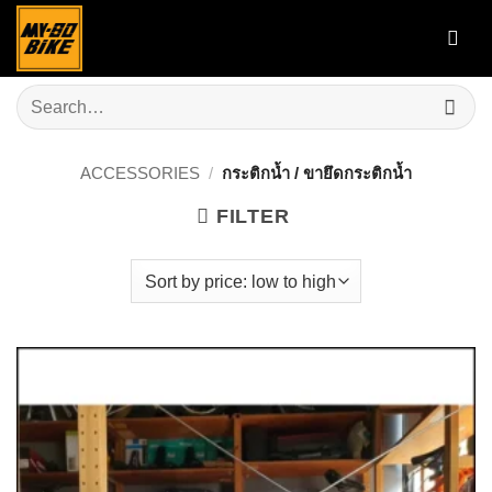
Skip
to
content
Search
for:
ACCESSORIES
/
กระติกน้ำ / ขายึดกระติกน้ำ
FILTER