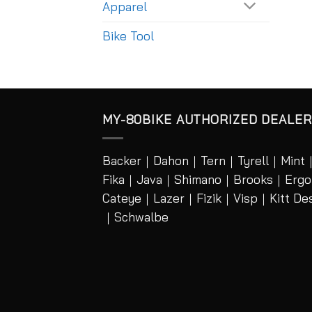
Apparel
Bike Tool
MY-80BIKE AUTHORIZED DEALER 
Backer
｜
Dahon
｜
Tern
｜
Tyrell
｜
Mint
Fika
｜
Java
｜
Shimano
｜
Brooks
｜
Ergo
Cateye
｜
Lazer
｜Fizik｜Visp｜Kitt De
｜
Schwalbe