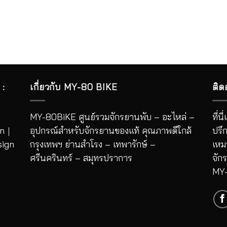
:
เกี่ยวกับ MY-80 BIKE
ติด
｜
MY-80BiKE ศูนย์รวมจักรยานพับ – อะไหล่ –
ที่
n
｜
อุปกรณ์สำหรับจักรยานของแท้ คุณภาพดีใกล้
ปรึ
sign
กรุงเทพฯ ย่านสำโรง – เทพารักษ์ –
เหม
ศรีนครินทร์ – สมุทรปราการ
จัก
MY