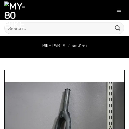
Skip
to
content
Search
for:
BIKE PARTS
/
ตะเกียบ