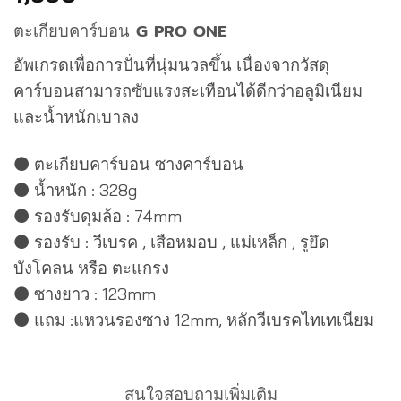
ตะเกียบคาร์บอน G PRO ONE
อัพเกรดเพื่อการปั่นที่นุ่มนวลขึ้น เนื่องจากวัสดุ
คาร์บอนสามารถซับแรงสะเทือนได้ดีกว่าอลูมิเนียม
และน้ำหนักเบาลง
⚫ ตะเกียบคาร์บอน ซางคาร์บอน
⚫ น้ำหนัก : 328g
⚫ รองรับดุมล้อ : 74mm
⚫ รองรับ : วีเบรค , เสือหมอบ , แม่เหล็ก , รูยึด
บังโคลน หรือ ตะแกรง
⚫ ซางยาว : 123mm
⚫ แถม :แหวนรองซาง 12mm, หลักวีเบรคไทเทเนียม
สนใจสอบถามเพิ่มเติม