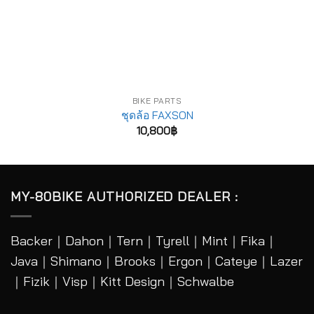
BIKE PARTS
ชุดล้อ FAXSON
10,800
฿
MY-80BIKE AUTHORIZED DEALER :
Backer
｜
Dahon
｜
Tern
｜
Tyrell
｜
Mint
｜
Fika
｜
Java
｜
Shimano
｜
Brooks
｜
Ergon
｜
Cateye
｜
Lazer
｜Fizik｜Visp｜Kitt Design｜
Schwalbe