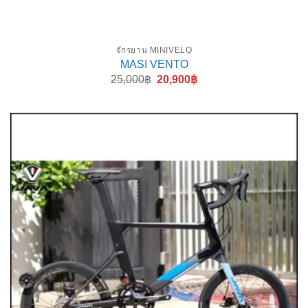
จักรยาน MINIVELO
MASI VENTO
Original
Current
25,000
฿
20,900
฿
price
price
was:
is:
25,000฿.
20,900฿.