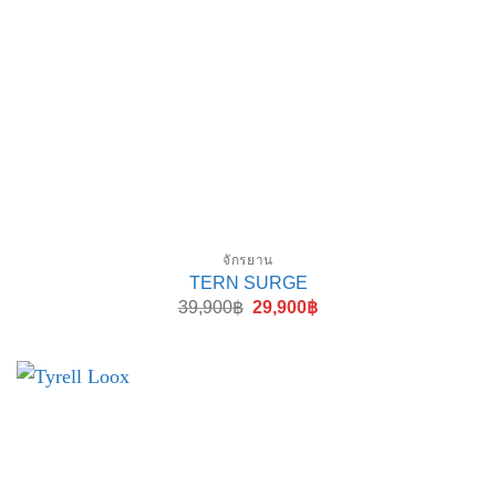
จักรยาน
TERN SURGE
Original
Current
39,900
฿
29,900
฿
price
price
was:
is:
39,900฿.
29,900฿.