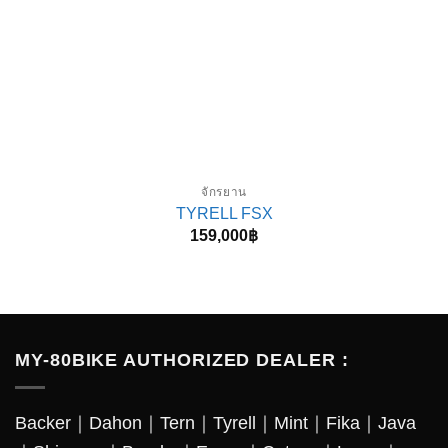
จักรยาน
TYRELL FSX
159,000
฿
MY-80BIKE AUTHORIZED DEALER :
Backer
｜
Dahon
｜
Tern
｜
Tyrell
｜
Mint
｜
Fika
｜
Java