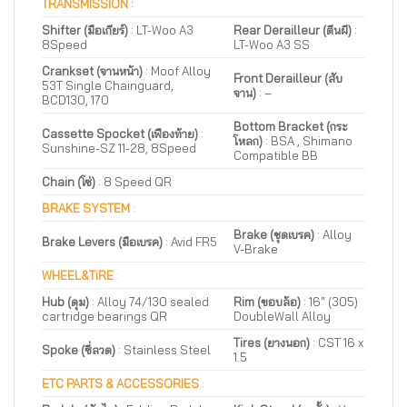
TRANSMISSION :
Shifter (มือเกียร์)
: LT-Woo A3
Rear Derailleur (ตีนผี)
:
8Speed
LT-Woo A3 SS
Crankset (จานหน้า)
: Moof Alloy
Front Derailleur (สับ
53T Single Chainguard,
จาน)
:
–
BCD130, 170
Bottom Bracket (กระ
Cassette Spocket (เฟืองท้าย)
:
โหลก)
: BSA , Shimano
Sunshine-SZ 11-28, 8Speed
Compatible BB
Chain (โซ่)
: 8 Speed QR
BRAKE SYSTEM
:
Brake (ชุดเบรค)
: Alloy
Brake Levers (มือเบรค)
: Avid FR5
V-Brake
WHEEL&TiRE
:
Hub (ดุม)
: Alloy 74/130 sealed
Rim (ขอบล้อ)
: 16″ (305)
cartridge bearings QR
DoubleWall Alloy
Tires (ยางนอก)
: CST 16 x
Spoke (ซี่ลวด)
:
Stainless Steel
1.5
ETC PARTS & ACCESSORIES
: