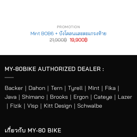
PROMOTION
Mint BOB6 + บังโคลนและตะแกรงท้าย
Original
Current
21,900
฿
19,900
฿
price
price
was:
is:
21,900฿.
19,900฿.
MY-80BIKE AUTHORIZED DEALER :
Backer
｜
Dahon
｜
Tern
｜
Tyrell
｜
Mint
｜
Fika
｜
Java
｜
Shimano
｜
Brooks
｜
Ergon
｜
Cateye
｜
Lazer
｜Fizik｜Visp｜Kitt Design｜
Schwalbe
เกี่ยวกับ MY-80 BIKE