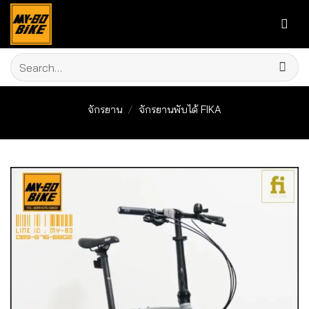
Skip
to
content
Search
for:
จักรยาน
/
จักรยานพับได้ FIKA