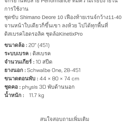
จักรยานพับสาย Performance ที่มีความเรียบง่ายใน
was:
is:
การใช้งาน
60,000฿.
49,900฿.
ชุดขับ Shimano Deore 10 เฟืองท้ายเรนจ์กว้าง11-40
จานหน้าใบเดียวก็ขึ้นเขา ลงห้วย ไปได้ทุกพื้นที่
ดิสเบรคไฮดรอลิค ชุดล้อKinetixPro
ขนาดล้อ :
20″ (451)
ระบบเบรค :
ดิสเบรค
จำนวนเกียร์ :
10 สปีด
ยางนอก :
Schwalbe One, 28-451
ขนาดตอนพับ :
44 × 80 × 74 cm
ชุดคอ :
physis 3D พับด้านนอก
น้ำหนัก :
11.7 kg
สนใจสอบถามเพิ่มเติม