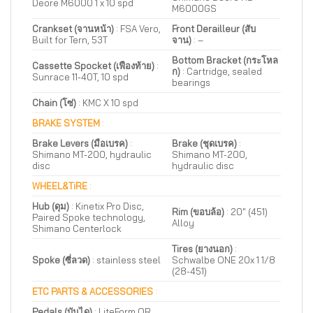
Deore M6000 1 x 10 spd
M6000GS
Crankset (จานหน้า)
: FSA Vero,
Front Derailleur (สับ
Built for Tern, 53T
จาน)
:
–
Bottom Bracket (กระโหล
Cassette Spocket (เฟืองท้าย)
:
ก)
: Cartridge, sealed
Sunrace 11-40T, 10 spd
bearings
Chain (โซ่)
: KMC X 10 spd
BRAKE SYSTEM
:
Brake Levers (มือเบรค)
:
Brake (ชุดเบรค)
:
Shimano MT-200, hydraulic
Shimano MT-200,
disc
hydraulic disc
WHEEL&TiRE
:
Hub (ดุม)
: Kinetix Pro Disc,
Rim (ขอบล้อ)
:
20″ (451)
Paired Spoke technology,
Alloy
Shimano Centerlock
Tires (ยางนอก)
:
Spoke (ซี่ลวด)
: stainless steel
Schwalbe ONE 20x 1 1/8
(28-451)
ETC PARTS & ACCESSORIES
:
Pedals (บันได)
: LiteForm QR,