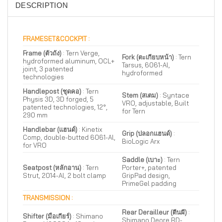
DESCRIPTION
FRAMESET&COCKPIT :
Frame (ตัวถัง)
: Tern Verge,
Fork (ตะเกียบหน้า)
: Tern
hydroformed aluminum, OCL+
Tarsus, 6061-Al,
joint, 3 patented
hydroformed
technologies
Handlepost (ชุดคอ)
: Tern
Stem (สเตม)
: Syntace
Physis 3D, 3D forged, 5
VRO, adjustable, Built
patented technologies, 12°,
for Tern
290 mm
Handlebar (แฮนด์)
: Kinetix
Grip (ปลอกแฮนด์)
:
Comp, double-butted 6061-Al,
BioLogic Arx
for VRO
Saddle (เบาะ)
: Tern
Seatpost (หลักอาน)
: Tern
Porter+, patented
Strut, 2014-Al, 2 bolt clamp
GripPad design,
PrimeGel padding
TRANSMISSION :
Rear Derailleur (ตีนผี)
:
Shifter (มือเกียร์)
: Shimano
Shimano Deore RD-