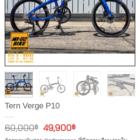
Tern Verge P10
Original
Current
60,000
49,900
฿
฿
price
price