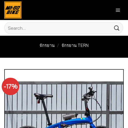
Skip
to
content
Search
for:
จักรยาน
/
จักรยาน TERN
-17%