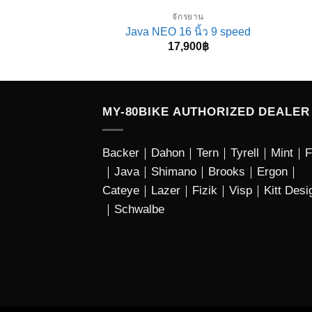
จักรยาน
Java NEO 16 นิ้ว 9 speed
17,900
฿
MY-80BIKE AUTHORIZED DEALER 
Backer
｜
Dahon
｜
Tern
｜
Tyrell
｜
Mint
｜
F
｜
Java
｜
Shimano
｜
Brooks
｜
Ergon
｜
Cateye
｜
Lazer
｜Fizik｜Visp｜Kitt Desi
｜
Schwalbe