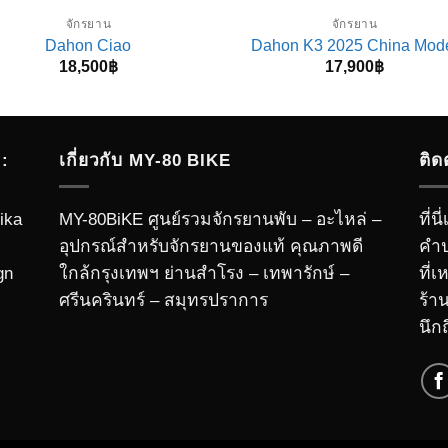
จักรยาน
จักรยาน
Dahon Ciao
Dahon K3 2025 China Mod
18,500
฿
17,900
฿
:
เกี่ยวกับ MY-80 BIKE
ติด
ika
MY-80BiKE ศูนย์รวมจักรยานพับ – อะไหล่ –
ที่
อุปกรณ์สำหรับจักรยานของแท้ คุณภาพดี
คำป
gn
ใกล้กรุงเทพฯ ย่านสำโรง – เทพารักษ์ –
ที่
ศรีนครินทร์ – สมุทรปราการ
ร้า
นึก