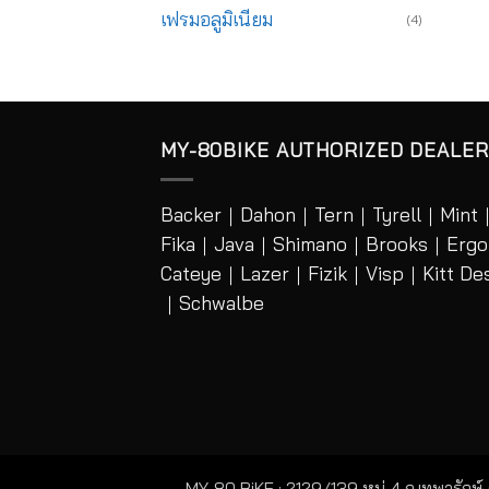
เฟรมอลูมิเนียม
(4)
MY-80BIKE AUTHORIZED DEALER 
Backer
｜
Dahon
｜
Tern
｜
Tyrell
｜
Mint
Fika
｜
Java
｜
Shimano
｜
Brooks
｜
Ergo
Cateye
｜
Lazer
｜Fizik｜Visp｜Kitt De
｜
Schwalbe
MY-80 BiKE : 2129/139 หมู่ 4 ถ.เทพารักษ์ 