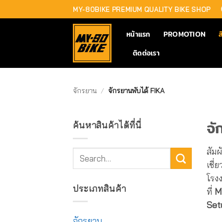
Skip
MY-80BIKE PREMIUM QUALITY BIKE SHOP
to
content
หน้าแรก
PROMOTION
ส
ติดต่อเรา
จักรยาน
/
จักรยานพับได้ FIKA
จั
ค้นหาสินค้าได้ที่นี่
สัม
Search
เชี่
for:
โรง
ประเภทสินค้า
ที่
M
Set
จักรยาน