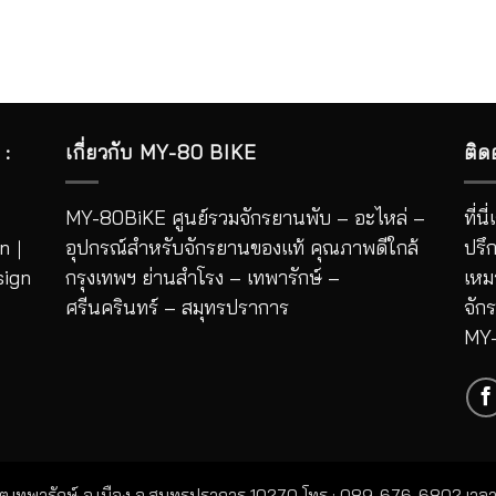
:
เกี่ยวกับ MY-80 BIKE
ติด
｜
MY-80BiKE ศูนย์รวมจักรยานพับ – อะไหล่ –
ที่
n
｜
อุปกรณ์สำหรับจักรยานของแท้ คุณภาพดีใกล้
ปรึ
sign
กรุงเทพฯ ย่านสำโรง – เทพารักษ์ –
เหม
ศรีนครินทร์ – สมุทรปราการ
จัก
MY
ต.เทพารักษ์ อ.เมือง จ.สมุทรปราการ 10270 โทร : 089-676-6802 เวลาเปิ