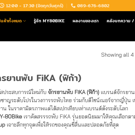
12:00 - 17:30 (ปิดทุกวันศุกร์)
089-676-6802
ินค้าทั้งหมด
รู้จัก MY80BIKE
ผลงานของเรา
คลังบทความ / 
Showing all 4
กรยานพับ FiKA (ฟิก้า)
ผัสประสบการณ์ใหม่กับ
จักรยานพับ FiKA (ฟิก้า)
แบรนด์จักรยานส
ยวชาญระดับโปรในวงการรถพับไทย ร่วมกับดีไซน์เนอร์จากญี่ปุ่น เพ
งาน ในราคามิตรภาพแต่ได้สเปกเทียบเท่าแบรนด์ดังระดับโลก
Y-80Bike
เราคัดสรรรถพับ FiKA รุ่นยอดนิยมมาให้คุณเลือกต
up
เจาะลึกทุกจุดเพื่อให้รถของคุณขี่ลื่นและปลอดภัยที่สุด