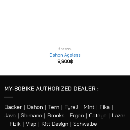
จักรยาน
Dahon Ageless
9,900
฿
MY-80BIKE AUTHORIZED DEALER :
Backer
｜
Dahon
｜
Tern
｜
Tyrell
｜
Mint
｜
Fika
｜
Java
｜
Shimano
｜
Brooks
｜
Ergon
｜
Cateye
｜
Lazer
｜Fizik｜Visp｜Kitt Design｜
Schwalbe