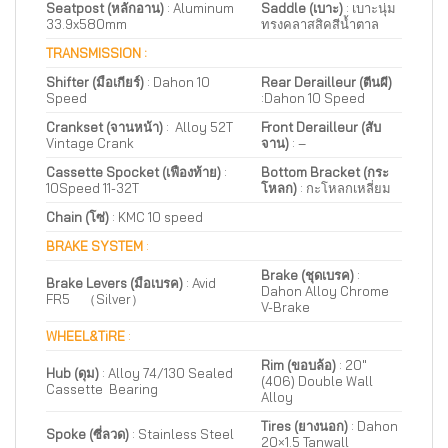
Seatpost (หลักอาน)
: Aluminum
Saddle (เบาะ)
: เบาะนุ่ม
33.9x580mm
ทรงคลาสสิคสีน้ำตาล
TRANSMISSION :
Shifter (มือเกียร์)
: Dahon 10
Rear Derailleur (ตีนผี)
Speed
:Dahon 10 Speed
Crankset (จานหน้า)
: Alloy 52T
Front Derailleur (สับ
Vintage Crank
จาน)
:
–
Cassette Spocket (เฟืองท้าย)
:
Bottom Bracket (กระ
10Speed 11-32T
โหลก)
:
กะโหลกเหลี่ยม
Chain (โซ่)
: KMC 10 speed
BRAKE SYSTEM
:
Brake (ชุดเบรค)
:
Brake Levers (มือเบรค)
: Avid
Dahon Alloy Chrome
FR5 （Silver）
V-Brake
WHEEL&TiRE
:
Rim (ขอบล้อ)
: 20″
Hub (ดุม)
: Alloy 74/130 Sealed
(406) Double Wall
Cassette Bearing
Alloy
Tires (ยางนอก)
: Dahon
Spoke (ซี่ลวด)
:
Stainless Steel
20×1.5 Tanwall