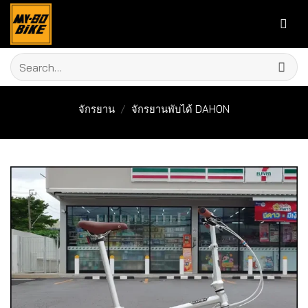
Skip
to
content
Search
for:
จักรยาน
/
จักรยานพับได้ DAHON