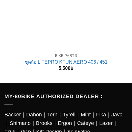
BIKE PARTS
ชุดล้อ LITEPRO KFUN AERO 406 / 451
5,500
฿
MY-80BIKE AUTHORIZED DEALER :
Backer
｜
Dahon
｜
Tern
｜
Tyrell
｜
Mint
｜
Fika
｜
Java
｜
Shimano
｜
Brooks
｜
Ergon
｜
Cateye
｜
Lazer
｜
Fizik｜Visp｜Kitt Design｜
Schwalbe