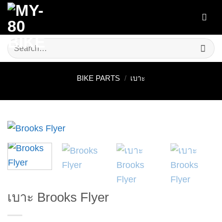
Skip
to
content
Search
for:
BIKE PARTS
/
เบาะ
เบาะ Brooks Flyer