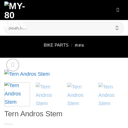
Skip
to
content
Search
for:
BIKE PARTS
/
สเตม
Tern Andros Stem