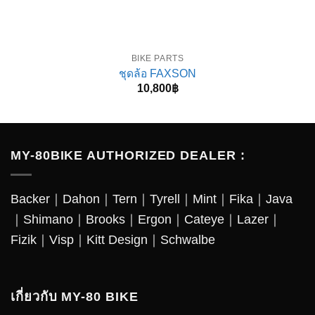
BIKE PARTS
ชุดล้อ FAXSON
10,800
฿
MY-80BIKE AUTHORIZED DEALER :
Backer
｜
Dahon
｜
Tern
｜
Tyrell
｜
Mint
｜
Fika
｜
Java
｜
Shimano
｜
Brooks
｜
Ergon
｜
Cateye
｜
Lazer
｜
Fizik｜Visp｜Kitt Design｜
Schwalbe
เกี่ยวกับ MY-80 BIKE