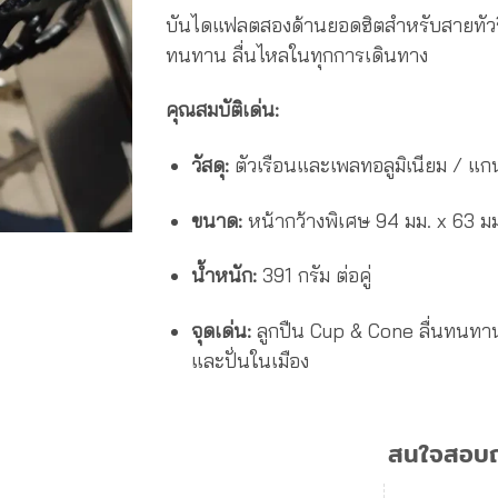
บันไดแฟลตสองด้านยอดฮิตสำหรับสายทัวริ่งแ
ทนทาน ลื่นไหลในทุกการเดินทาง
คุณสมบัติเด่น:
วัสดุ:
ตัวเรือนและเพลทอลูมิเนียม / แก
ขนาด:
หน้ากว้างพิเศษ 94 มม. x 63 มม.
น้ำหนัก:
391 กรัม ต่อคู่
จุดเด่น:
ลูกปืน Cup & Cone ลื่นทนทาน 
และปั่นในเมือง
สนใจสอบถา