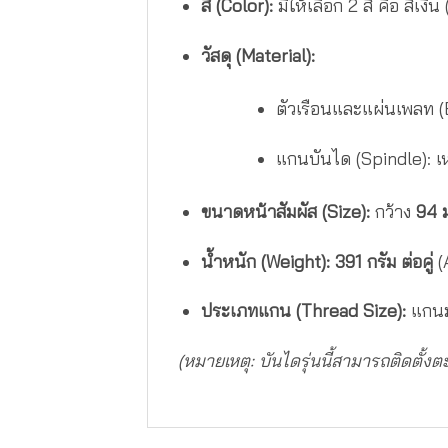
สี (Color):
มีให้เลือก 2 สี คือ สีเงิ
วัสดุ (Material):
ตัวเรือนและแผ่นเพลท (B
แกนบันได (Spindle): เ
ขนาดหน้าสัมผัส (Size):
กว้าง
94 ม
น้ำหนัก (Weight):
391 กรัม ต่อคู่
(
ประเภทแกน (Thread Size):
แกนม
(หมายเหตุ: บันไดรุ่นนี้สามารถติดตั้ง