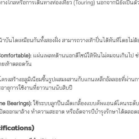
างไกลหรือการเดินทางท่องเที่ยว (Touring) นอกจากนี้ยังเป็นตัว
้าบันไดเหมือนกันทั้งสองฝั่ง สามารถวางเท้าปั่นได้ทันทีโดยไม่
 Comfortable):
แผ่นเพลทด้านนอกดีไซน์ให้ฟันไม่คมจนเกินไป ช่ว
สบายเท้าตลอดวัน
ครงสร้างอลูมิเนียมขึ้นรูปผสมผสานกับแกนเหล็กอัลลอยที่ผ่านก
อายุการใช้งานที่ยาวนานนับสิบปี
ne Bearings):
ใช้ระบบลูกปืนเม็ดเกลี้ยงแบบคัพแอนด์โคนระดับม
ถเปิดออกมาล้าง ทำความสะอาด หรืออัดจารบีบำรุงรักษาได้ตลอด
ifications)