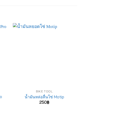
-12%
BIKE TOOL
BIKE 
ro
แท่นซ่อมบำรุงจั
น้ำมันหล่อลื่นโซ่ Motip
PCS
250
฿
6,000
฿