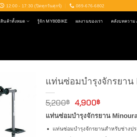
12:00 - 17:30 (ปิดทุกวันศุกร์)
089-676-6802
สินค้าทั้งหมด
รู้จัก MY80BIKE
ผลงานของเรา
คลังบทความ /
แท่นซ่อมบำรุงจักรยาน
Original
Current
5,200
4,900
฿
฿
price
price
แท่นซ่อมบำรุงจักรยาน Minour
was:
is:
5,200฿.
4,900฿.
แท่นซ่อมบำรุงจักรยานสำหรับช่างประ