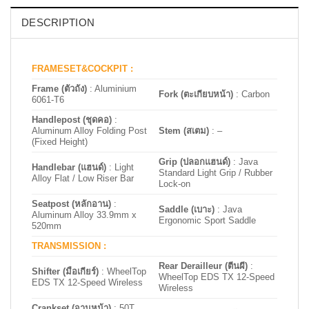
DESCRIPTION
FRAMESET&COCKPIT :
Frame (ตัวถัง)
: Aluminium
Fork (ตะเกียบหน้า)
: Carbon
6061-T6
Handlepost (ชุดคอ)
:
Aluminum Alloy Folding Post
Stem (สเตม)
: –
(Fixed Height)
Grip (ปลอกแฮนด์)
: Java
Handlebar (แฮนด์)
: Light
Standard Light Grip / Rubber
Alloy Flat / Low Riser Bar
Lock-on
Seatpost (หลักอาน)
:
Saddle (เบาะ)
: Java
Aluminum Alloy 33.9mm x
Ergonomic Sport Saddle
520mm
TRANSMISSION :
Rear Derailleur (ตีนผี)
:
Shifter (มือเกียร์)
: WheelTop
WheelTop EDS TX 12-Speed
EDS TX 12-Speed Wireless
Wireless
Crankset (จานหน้า)
: 50T