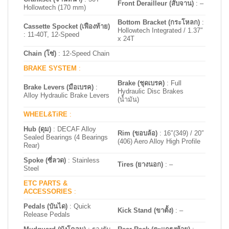
Front Derailleur (สับจาน)
:
–
Hollowtech (170 mm)
Bottom Bracket (กระโหลก)
:
Cassette Spocket (เฟืองท้าย)
Hollowtech Integrated / 1.37″
: 11-40T, 12-Speed
x 24T
Chain (โซ่)
: 12-Speed Chain
BRAKE SYSTEM
:
Brake (ชุดเบรค)
:
Full
Brake Levers (มือเบรค)
:
Hydraulic Disc Brakes
Alloy Hydraulic Brake Levers
(น้ำมัน)
WHEEL&TiRE
:
Hub (ดุม)
: DECAF Alloy
Rim (ขอบล้อ)
: 16″(349) / 20″
Sealed Bearings (4 Bearings
(406) Aero Alloy High Profile
Rear)
Spoke (ซี่ลวด)
:
Stainless
Tires (ยางนอก)
: –
Steel
ETC PARTS &
ACCESSORIES
:
Pedals (บันได)
: Quick
Kick Stand (ขาตั้ง)
:
–
Release Pedals